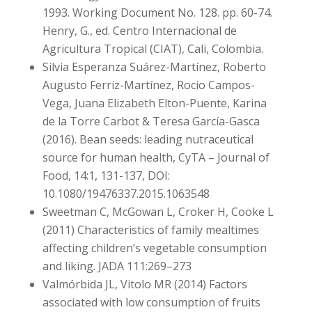
1993. Working Document No. 128. pp. 60-74.
Henry, G., ed. Centro Internacional de
Agricultura Tropical (CIAT), Cali, Colombia.
Silvia Esperanza Suárez-Martínez, Roberto
Augusto Ferriz-Martínez, Rocio Campos-
Vega, Juana Elizabeth Elton-Puente, Karina
de la Torre Carbot & Teresa García-Gasca
(2016). Bean seeds: leading nutraceutical
source for human health, CyTA – Journal of
Food, 14:1, 131-137, DOI:
10.1080/19476337.2015.1063548
Sweetman C, McGowan L, Croker H, Cooke L
(2011) Characteristics of family mealtimes
affecting children’s vegetable consumption
and liking. JADA 111:269–273
Valmórbida JL, Vitolo MR (2014) Factors
associated with low consumption of fruits