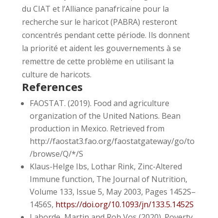
du CIAT et l’Alliance panafricaine pour la
recherche sur le haricot (PABRA) resteront
concentrés pendant cette période. Ils donnent
la priorité et aident les gouvernements à se
remettre de cette problème en utilisant la
culture de haricots.
References
FAOSTAT. (2019). Food and agriculture
organization of the United Nations. Bean
production in Mexico. Retrieved from
http://faostat3.fao.org/faostatgateway/go/to
/browse/Q/*/S
Klaus-Helge Ibs, Lothar Rink, Zinc-Altered
Immune function, The Journal of Nutrition,
Volume 133, Issue 5, May 2003, Pages 1452S–
1456S,
https://doi.org/10.1093/jn/133.5.1452S
Laborde, Martin and Rob Vos (2020). Poverty